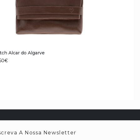
tch Alcar do Algarve
Mochila Peón
50
€
169,00
€
creva A Nossa Newsletter