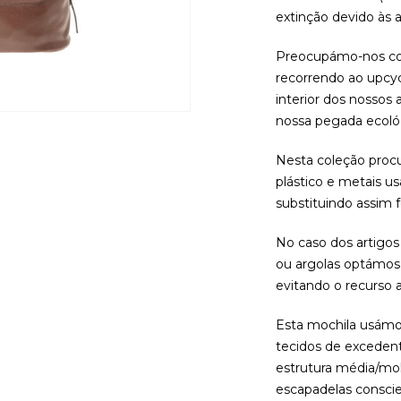
extinção devido às a
Preocupámo-nos co
recorrendo ao upcyc
interior dos nossos 
nossa pegada ecoló
Nesta coleção procu
plástico e metais us
substituindo assim 
No caso dos artigo
ou argolas optámos 
evitando o recurso 
Esta mochila usámos
tecidos de exceden
estrutura média/mol
escapadelas conscie