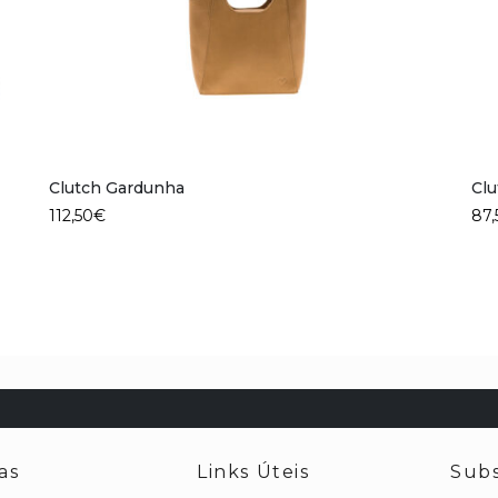
Clutch Gardunha
Clu
112,50
€
87,
as
Links Úteis
Subs