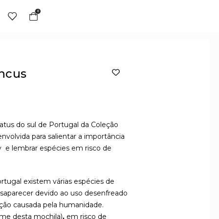
0
ncus
atus do sul de Portugal da Coleção
envolvida para salientar a importância
 e lembrar espécies em risco de
ortugal existem várias espécies de
desaparecer devido ao uso desenfreado
ição causada pela humanidade.
ome desta mochila)
,
em risco de