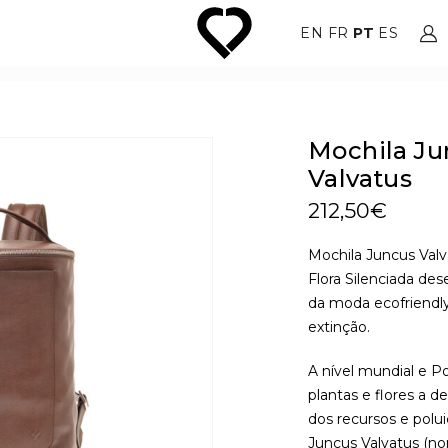
EN
FR
PT
ES
Mochila Ju
Valvatus
212,50
€
Mochila Juncus Valv
Flora Silenciada des
da moda ecofriendly
extinção.
A nível mundial e P
plantas e flores a 
dos recursos e polu
Juncus Valvatus (n