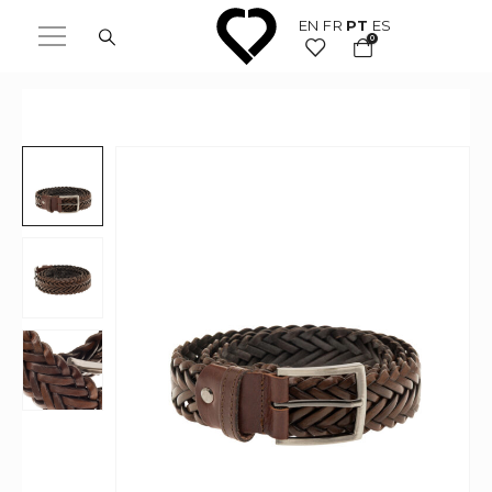
EN
FR
PT
ES
0