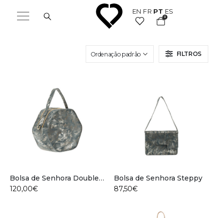
EN
FR
PT
ES
0
FILTROS
Bolsa de Senhora Double Life S
Bolsa de Senhora Steppy
120,00
€
87,50
€