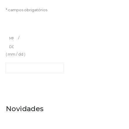
* campos obrigatórios
Endereço de email *
Aniversário
/
( mm / dd )
Novidades